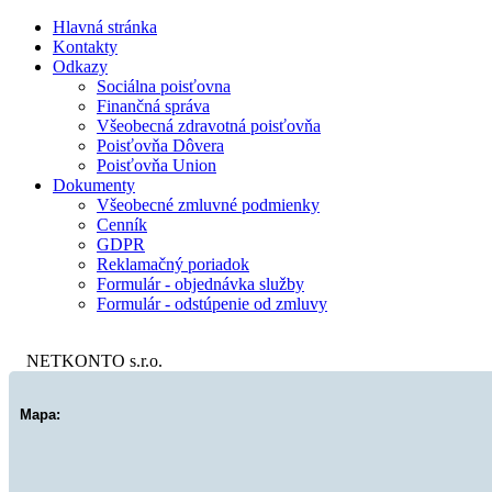
Hlavná stránka
Kontakty
Odkazy
Sociálna poisťovna
Finančná správa
Všeobecná zdravotná poisťovňa
Poisťovňa Dôvera
Poisťovňa Union
Dokumenty
Všeobecné zmluvné podmienky
Cenník
GDPR
Reklamačný poriadok
Formulár - objednávka služby
Formulár - odstúpenie od zmluvy
NETKONTO s.r.o.
Mapa: