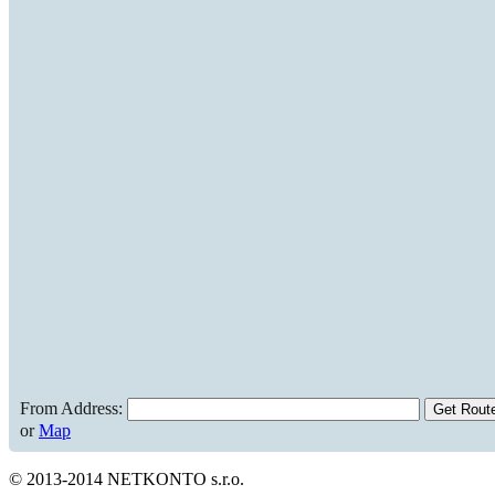
From Address:
or
Map
© 2013-2014 NETKONTO s.r.o.